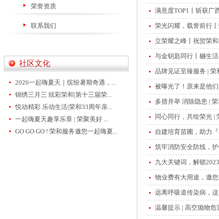
荣誉资质
满意度TOP1丨斩获
联系我们
荣光闪耀，载誉前行丨
立荣耀之峰丨祝贺荣和
与金钥匙同行丨樾生活
社区文化
品牌见证至臻服务 | 
2026一起嗨夏天｜缤纷暑期奇遇，...
被曝光了！原来是他们
锦绣三月三 炫彩荣和|第十三届荣...
多措并举 消除隐患 |
悦动精彩 乐动生活|荣和33周年亲...
同心同行，共绘荣光 |
一起嗨夏天趣享乐章 | 荣聚美好 ...
GO GO GO ! 荣和服务邀您一起嗨夏...
自建培育苗圃，助力『
筑牢消防安全防线，护
九大关键词，解锁202
物业费有大用途，邀您
远离呼吸道传染病，这
温馨提示 | 高空抛物