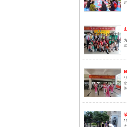
过.
山
过
凤
5
传
荣
5
大