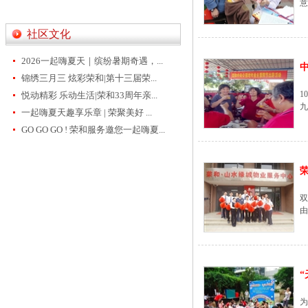
意
社区文化
2026一起嗨夏天｜缤纷暑期奇遇，...
中
锦绣三月三 炫彩荣和|第十三届荣...
1
悦动精彩 乐动生活|荣和33周年亲...
九
一起嗨夏天趣享乐章 | 荣聚美好 ...
GO GO GO ! 荣和服务邀您一起嗨夏...
荣
9
由.
“