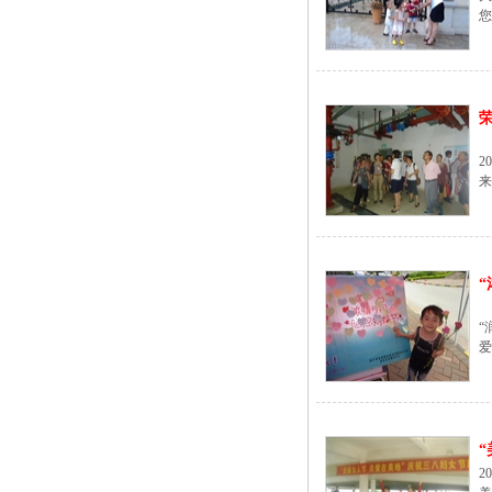
您
荣
2
来
“
“
爱
“
2