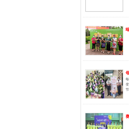
端
母
每
节.
赛