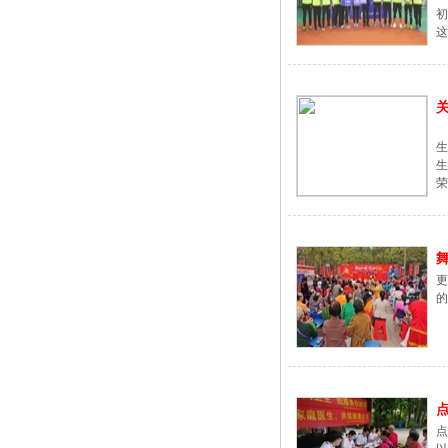
...
关
荣.
舞
点